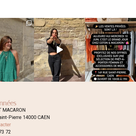
nnées
T MACARON
aint-Pierre 14000 CAEN
acter
73 72