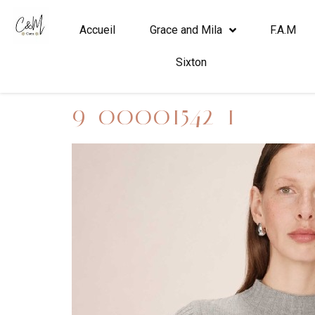
Accueil
Grace and Mila
F.A.M
Sixton
9_00001542_1