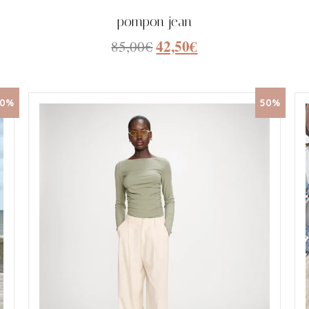
pompon jean
42,50
€
85,00
€
50%
50%