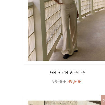
PANTALON WESLEY
39,50
€
79,00
€