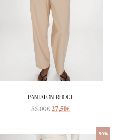
PANTALON RHODE
27,50
€
55,00
€
50%