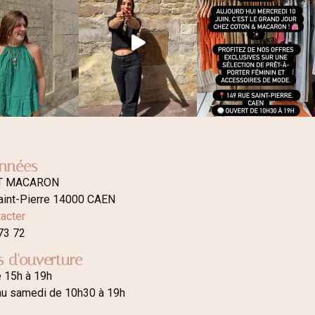
nnées
T MACARON
aint-Pierre 14000 CAEN
acter
73 72
s d'ouverture
e 15h à 19h
au samedi de 10h30 à 19h