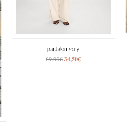
pantalon very
34,50
€
69,00
€