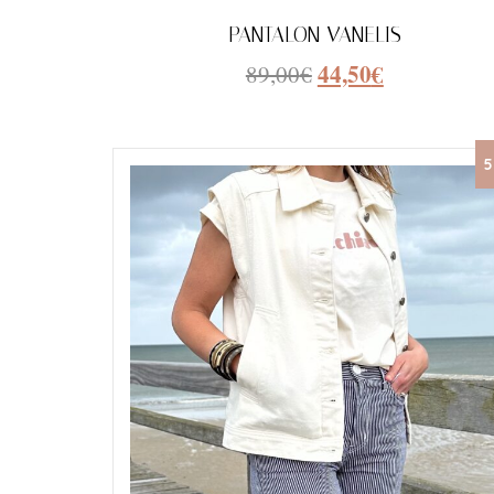
PANTALON VANELIS
44,50
€
89,00
€