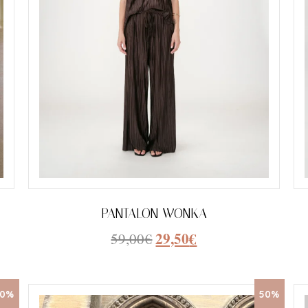
PANTALON WONKA
29,50
€
59,00
€
50%
50%