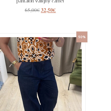
pantalon valigny camel
32,50
€
65,00
€
50%