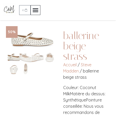
0
ballerine
50%
beige
strass
Accueil
/
Steve
Madden
/ ballerine
beige strass
Couleur: Coconut
MilkMatière du dessus:
SynthétiquePointure
conseillée: Nous vous
recommandons de