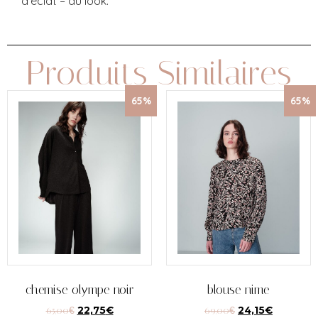
d'éclat – au look.
Produits Similaires
65%
65%
chemise olympe noir
blouse nime
65,00
€
22,75
€
69,00
€
24,15
€