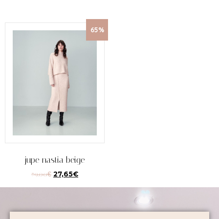
65%
jupe nastia beige
79,00
€
27,65
€