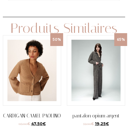
Produits Similaires
50%
65%
CARDIGAN CAMEL PAOLINO
pantalon opium argent
95,00
€
47,50
€
55,00
€
19,25
€