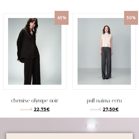
65%
50%
chemise olympe noir
pull naima ecru
65,00
€
22,75
€
55,00
€
27,50
€