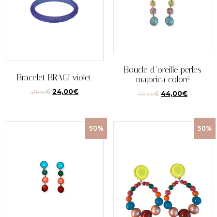
Boucle d’oreille perles
Bracelet BRAGI violet
majorica coloré
48,00
€
24,00
€
88,00
€
44,00
€
50%
50%