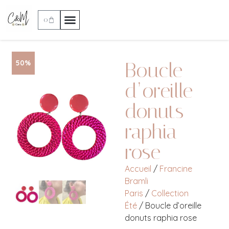
0
Boucle
50%
d’oreille
donuts
raphia
rose
Accueil
/
Francine
Bramli
Paris
/
Collection
Été
/ Boucle d’oreille
donuts raphia rose