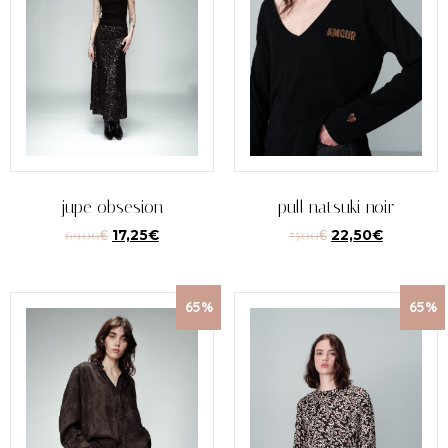
jupe obsesion
pull natsuki noir
69,00
€
17,25
€
75,00
€
22,50
€
65%
65%