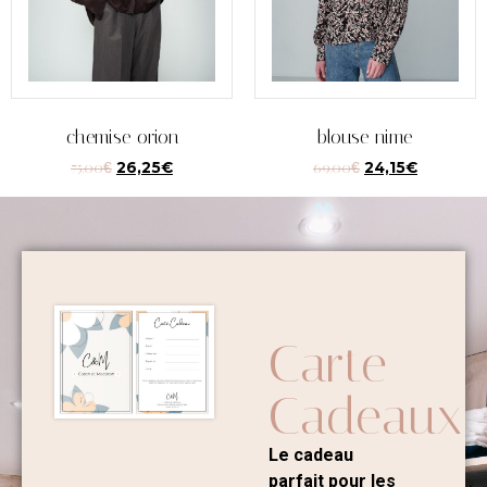
chemise orion
blouse nime
75,00
€
26,25
€
69,00
€
24,15
€
Carte
Cadeaux
Le cadeau
parfait pour les