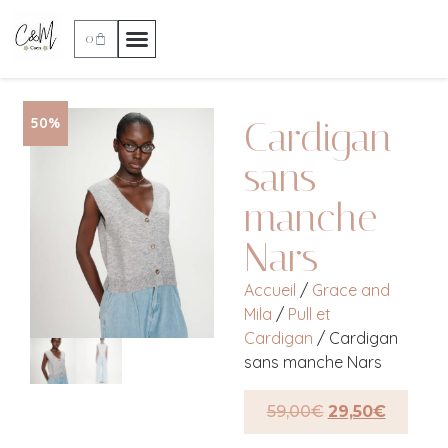
0
Cardigan
50%
sans
manche
Nars
Accueil
/
Grace and
Mila
/
Pull et
Cardigan
/ Cardigan
sans manche Nars
59,00
€
29,50
€