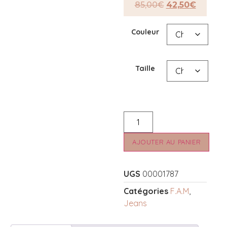
85,00
€
42,50
€
Couleur
Taille
AJOUTER AU PANIER
UGS
00001787
Catégories
F.A.M
,
Jeans