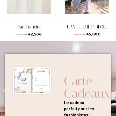
Jean Francine
JEAN FLEURE PERFORE
85,00
€
42,50
€
90,00
€
45,00
€
Carte
Cadeaux
Le cadeau
parfait pour les
fashionistas !