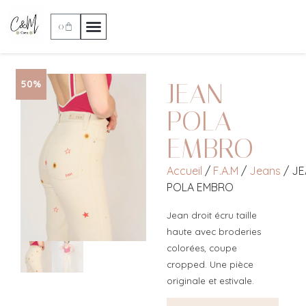
0
JEAN
50%
POLA
EMBRO
Accueil
/
F.A.M
/
Jeans
/ J
POLA EMBRO
Jean droit écru taille
haute avec broderies
colorées, coupe
cropped. Une pièce
originale et estivale.