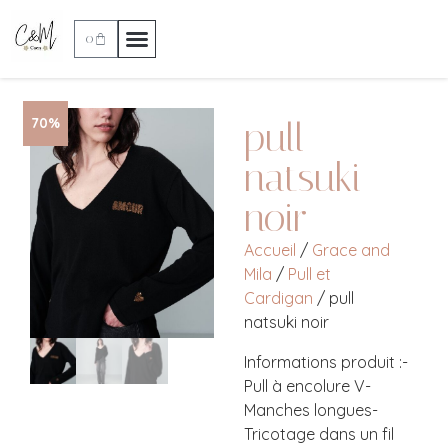
0
pull
70%
natsuki
noir
Accueil
/
Grace and
Mila
/
Pull et
Cardigan
/ pull
natsuki noir
Informations produit :-
Pull à encolure V-
Manches longues-
Tricotage dans un fil