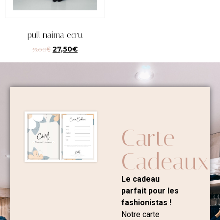
pull naima ecru
55,00
€
27,50
€
Carte
Cadeaux
Le cadeau
parfait pour les
fashionistas !
Notre carte