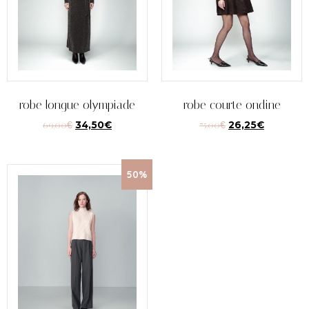
robe longue olympiade
robe courte ondine
69,00
€
34,50
€
75,00
€
26,25
€
50%