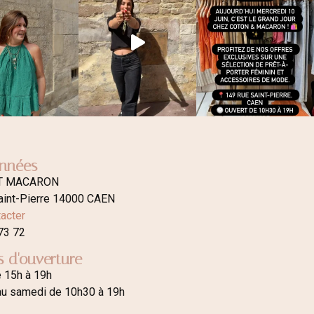
nnées
T MACARON
aint-Pierre 14000 CAEN
acter
73 72
s d'ouverture
e 15h à 19h
au samedi de 10h30 à 19h