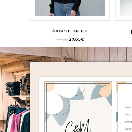
blouse nonna noir
79,00
€
27,65
€