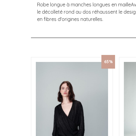
Robe longue à manches longues en mailleAve
le décolleté rond au dos réhaussent le desig
en fibres d'origines naturelles.
65%