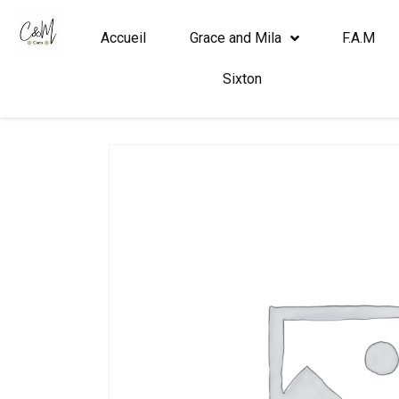
Accueil
Grace and Mila
F.A.M
Sixton