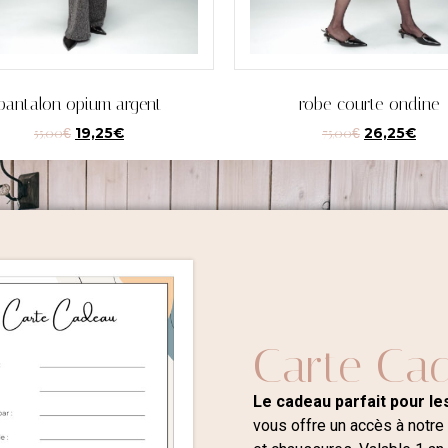
pantalon opium argent
robe courte ondine
55,00
€
19,25
€
75,00
€
26,25
€
Carte Ca
Le cadeau parfait pour les
vous offre un accès à notre