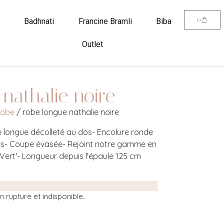
0
Badhnati
Francine Bramli
Biba
Outlet
nathalie noire
obe
/ robe longue nathalie noire
e longue décolleté au dos- Encolure ronde
s- Coupe évasée- Rejoint notre gamme en
e Vert'- Longueur depuis l'épaule 125 cm
 rupture et indisponible.