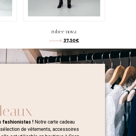
robee nova
125,00
€
37,50
€
deaux
 fashionistas !
Notre carte cadeau
 sélection de vêtements, accessoires