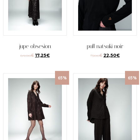
jupe obsesion
pull natsuki noir
69,00
€
17,25
€
75,00
€
22,50
€
65%
65%