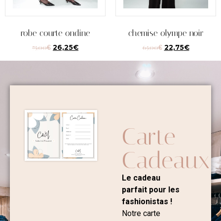
robe courte ondine
chemise olympe noir
75,00
€
26,25
€
65,00
€
22,75
€
Carte
Cadeaux
Le cadeau
parfait pour les
fashionistas !
Notre carte