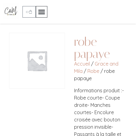
0
robe
papaye
Accueil
/
Grace and
Mila
/
Robe
/ robe
papaye
Informations produit :-
Robe courte- Coupe
droite- Manches
courtes- Encolure
croisée avec bouton
pression invisible-
Passants à la taille et