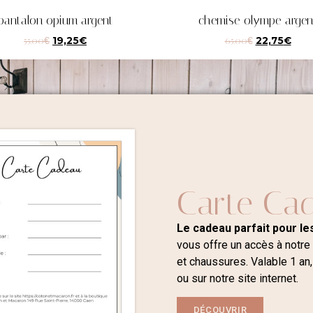
pantalon opium argent
chemise olympe argen
55,00
€
19,25
€
65,00
€
22,75
€
Carte Ca
Le cadeau parfait pour les
vous offre un accès à notre
et chaussures. Valable 1 an,
ou sur notre site internet.
DÉCOUVRIR