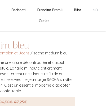
0
Badhnati
Francine Bramli
Biba
Outlet
im bleu
antalon et Jeans
/ sacha meduim bleu
e une allure décontractée et casual,
 style. La taille mi-haute entièrement
 devant créent une silhouette fluide et
ire streetwear, le jean large SACHA s’invite
ien. C’est un essentiel moderne à adopter
 confortable.
94,50
€
47,25
€