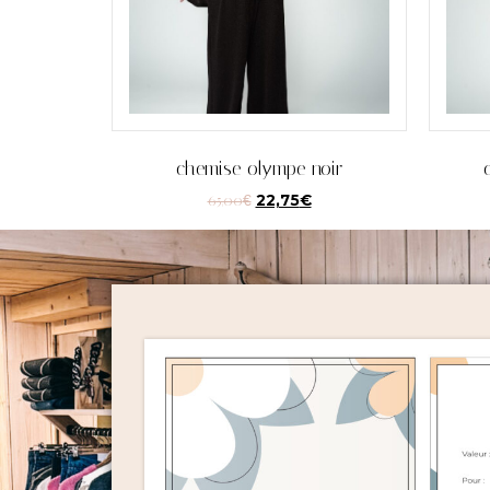
chemise olympe noir
65,00
€
22,75
€