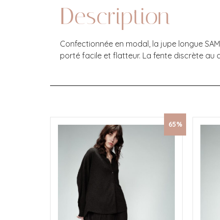
Description
Confectionnée en modal, la jupe longue SAMA
porté facile et flatteur. La fente discrète a
65%