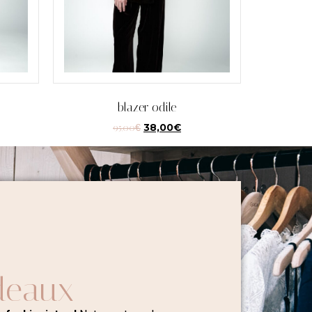
blazer odile
95,00
€
38,00
€
deaux