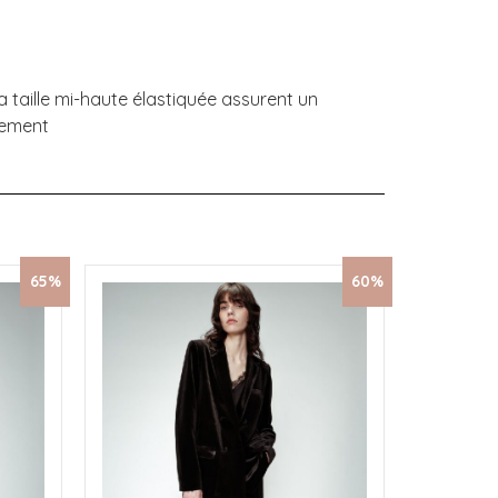
 taille mi-haute élastiquée assurent un
uvement
65%
60%