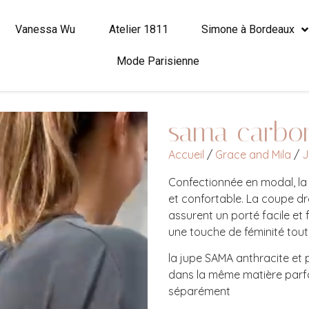
Vanessa Wu
Atelier 1811
Simone à Bordeaux
Mode Parisienne
sama carbo
Accueil
/
Grace and Mila
/
J
Confectionnée en modal, la
et confortable. La coupe dro
assurent un porté facile et 
une touche de féminité tout
la jupe SAMA anthracite et 
dans la même matière parfa
séparément