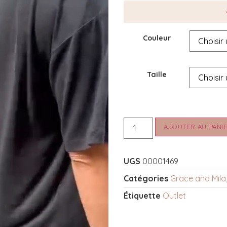
Couleur
Taille
AJOUTER AU PANI
UGS
00001469
Catégories
Grace and Mila
Étiquette
Outlet