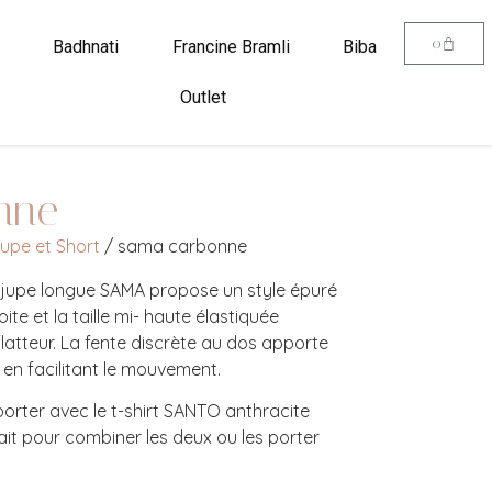
0
Badhnati
Francine Bramli
Biba
Outlet
nne
upe et Short
/ sama carbonne
 jupe longue SAMA propose un style épuré
ite et la taille mi- haute élastiquée
flatteur. La fente discrète au dos apporte
 en facilitant le mouvement.
porter avec le t-shirt SANTO anthracite
it pour combiner les deux ou les porter