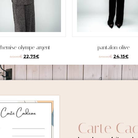
chemise olympe argent
pantalon olive
65,00
€
22,75
€
69,00
€
24,15
€
Carte Ca