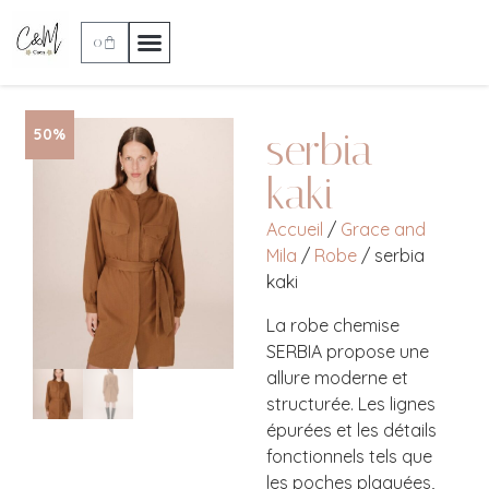
0
serbia
50%
kaki
Accueil
/
Grace and
Mila
/
Robe
/ serbia
kaki
La robe chemise
SERBIA propose une
allure moderne et
structurée. Les lignes
épurées et les détails
fonctionnels tels que
les poches plaquées,