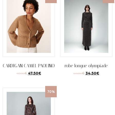
CARDIGAN CAMEL PAOLINO
robe longue olympiade
95,00
€
47,50
€
69,00
€
34,50
€
70%