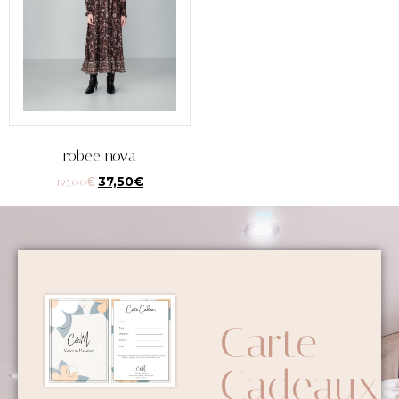
robee nova
125,00
€
37,50
€
Carte
Cadeaux