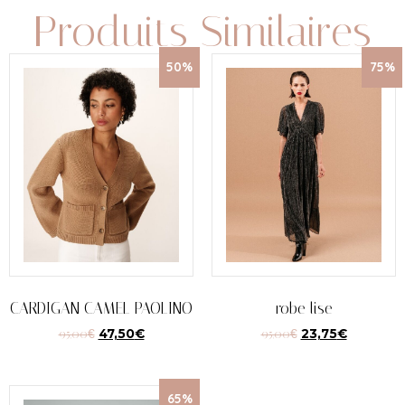
Produits Similaires
50%
75%
CARDIGAN CAMEL PAOLINO
robe lise
95,00
€
47,50
€
95,00
€
23,75
€
65%