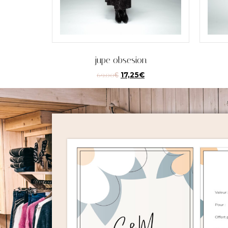
jupe obsesion
69,00
€
17,25
€