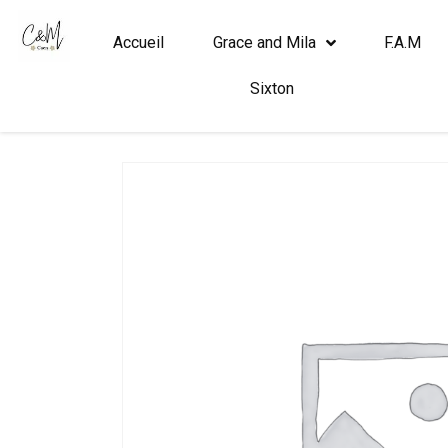
Accueil
Grace and Mila
F.A.M
Sixton