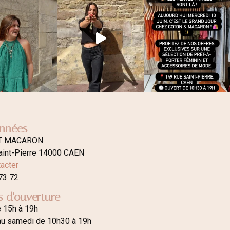
nnées
T MACARON
aint-Pierre 14000 CAEN
acter
73 72
s d'ouverture
e 15h à 19h
au samedi de 10h30 à 19h