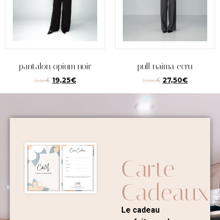
pantalon opium noir
pull naima ecru
55,50
€
19,25
€
55,00
€
27,50
€
Carte
Cadeaux
Le cadeau