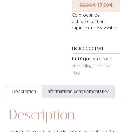
35,00
€
17,50
€
Ce produit est
actuellement en
rupture et indisponible.
UGS
00001681
Catégories
Grace
and Mila
,
T-shirt et
Top
Description
Informations complémentaires
Description
Le t-shirt Vasco est un essentiel revisité avec subtilité. Sa