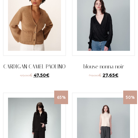
CARDIGAN CAMEL PAOLINO
blouse nonna noir
95,00
€
47,50
€
79,00
€
27,65
€
65%
50%