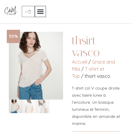
0
thsirt
50%
vasco
Accueil
/
Grace and
Mila
/
T-shirt et
Top
/ thsirt vasco
T-shirt col V coupe droite
avec liseré lurex à
l’encolure. Un basique
lumineux et féminin,
disponible en amande et
marine.