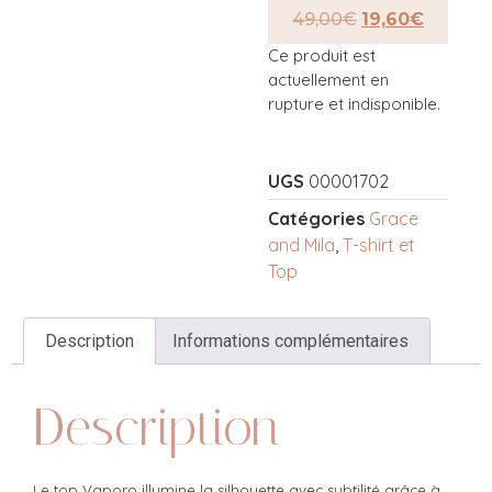
49,00
€
19,60
€
Ce produit est
actuellement en
rupture et indisponible.
UGS
00001702
Catégories
Grace
and Mila
,
T-shirt et
Top
Description
Informations complémentaires
Description
Le top Vaporo illumine la silhouette avec subtilité grâce à