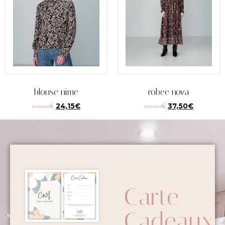
blouse nime
robee nova
69,00
€
24,15
€
125,00
€
37,50
€
Carte
Cadeaux