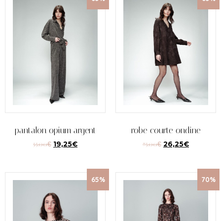
pantalon opium argent
robe courte ondine
55,00
€
19,25
€
75,00
€
26,25
€
65%
70%