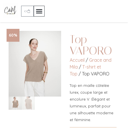
0
Top
60%
VAPORO
Accueil
/
Grace and
Mila
/
T-shirt et
Top
/ Top VAPORO
Top en maille côtelée
lurex, coupe large et
encolure V. Élégant et
lumineux, parfait pour
une silhouette moderne
et féminine.