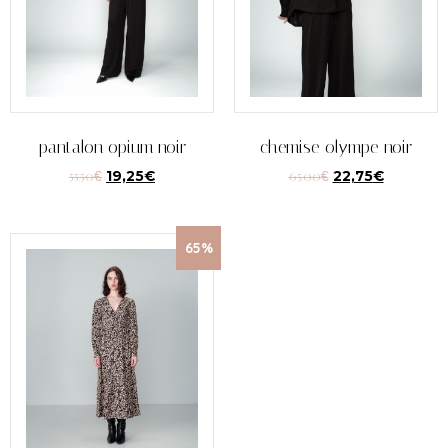
pantalon opium noir
chemise olympe noir
55,50
€
19,25
€
65,00
€
22,75
€
65%