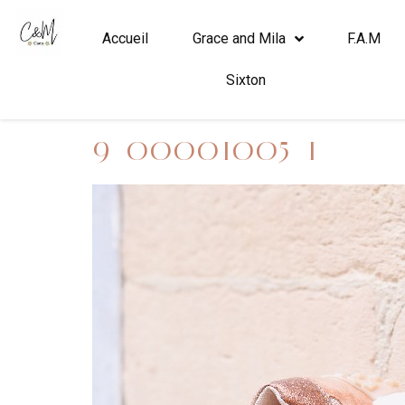
Accueil
Grace and Mila
F.A.M
Sixton
9_00001005_1