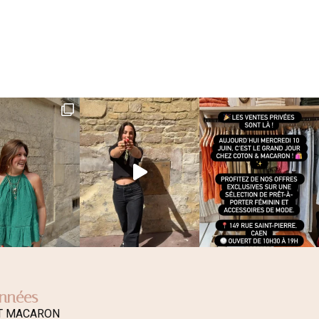
nnées
T MACARON