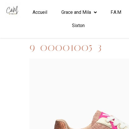
Accueil
Grace and Mila
F.A.M
Sixton
9_00001005_3