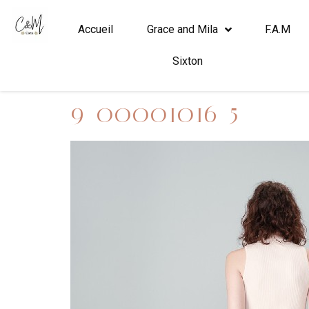
Accueil
Grace and Mila
F.A.M
Sixton
9_00001016_5