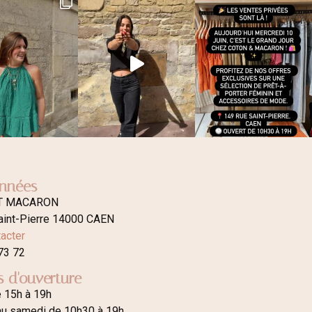
nnées
T MACARON
aint-Pierre 14000 CAEN
acter
73 72
s d'ouverture
e 15h à 19h
au samedi de 10h30 à 19h