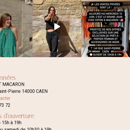
nnées
T MACARON
aint-Pierre 14000 CAEN
acter
73 72
s d'ouverture
e 15h à 19h
au samedi de 10h30 à 19h