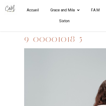
Accueil
Grace and Mila
F.A.M
Sixton
9_00001018_5