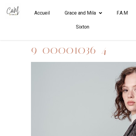
Accueil
Grace and Mila
F.A.M
Sixton
9_00001036_4