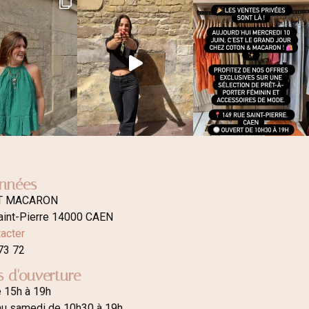
nnées
T MACARON
aint-Pierre 14000 CAEN
acter
73 72
s d'ouverture
e 15h à 19h
au samedi de 10h30 à 19h