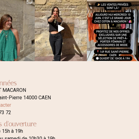
nnées
T MACARON
aint-Pierre 14000 CAEN
acter
73 72
s d'ouverture
e 15h à 19h
au samedi de 10h30 à 19h