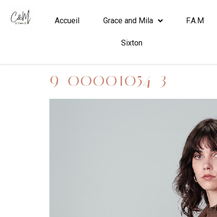
Accueil
Grace and Mila
F.A.M
Sixton
9_00001054_3