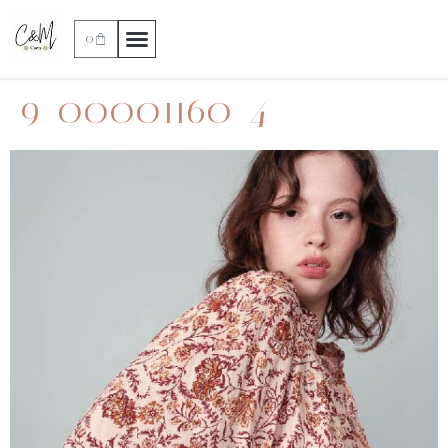
0
9_00001160_4