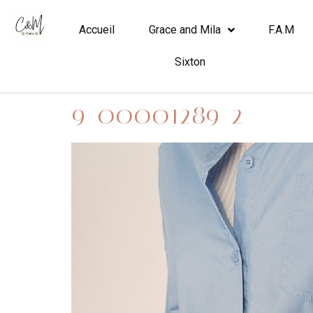
Accueil
Grace and Mila
F.A.M
Sixton
9_00001289_2