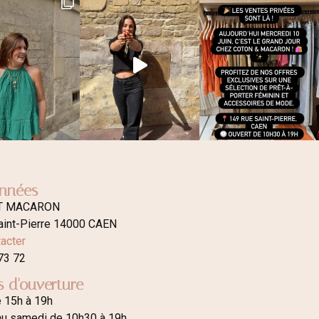
nnées
T MACARON
aint-Pierre 14000 CAEN
acter
73 72
s d'ouverture
e 15h à 19h
au samedi de 10h30 à 19h