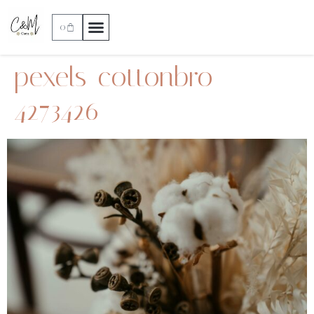
0
pexels-cottonbro-
4273426