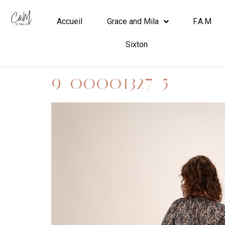
Accueil
Grace and Mila
F.A.M
Sixton
9_00001327_5