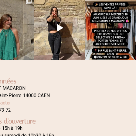
nnées
T MACARON
aint-Pierre 14000 CAEN
acter
73 72
s d'ouverture
e 15h à 19h
au samedi de 10h30 à 19h