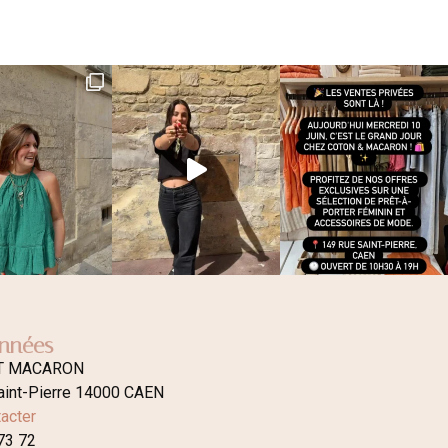
nnées
T MACARON
aint-Pierre 14000 CAEN
acter
73 72