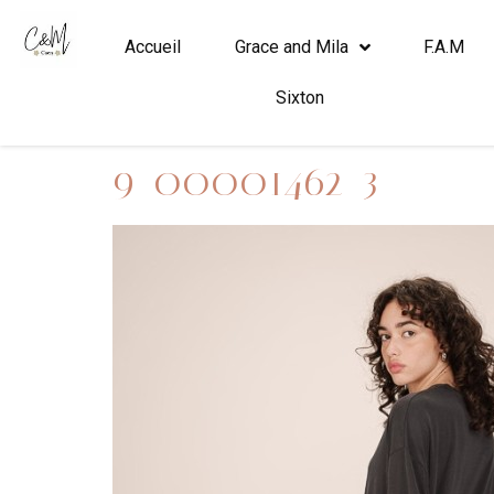
Accueil
Grace and Mila
F.A.M
Sixton
9_00001462_3