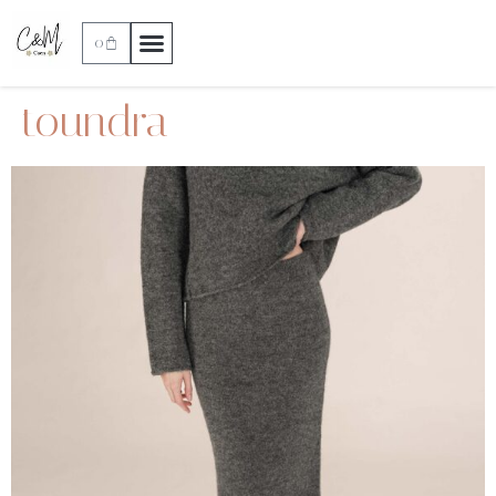
0
toundra