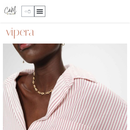
0
vipera