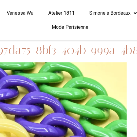
Vanessa Wu
Atelier 1811
Simone à Bordeaux
Mode Parisienne
97da75-8bf3-404b-999a-4b8