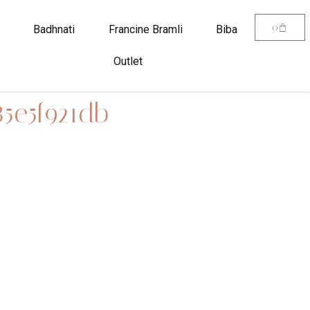
0
Badhnati
Francine Bramli
Biba
Outlet
5e5f921db