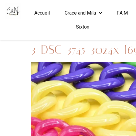
Accueil
Grace and Mila
F.A.M
Sixton
3_DSC_3745_3024x_f6