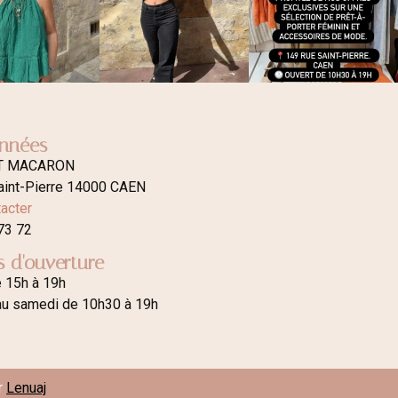
nnées
T MACARON
aint-Pierre 14000 CAEN
acter
73 72
s d'ouverture
e 15h à 19h
au samedi de 10h30 à 19h
r
Lenuaj