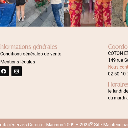
Informations générales
Coordo
COTON E
Conditions générales de vente
149 rue S
Mentions légales
Nous cont
02 50 10 
Horaire
le lundi d
du mardi 
©
roits réservés Coton et Macaron 2009 – 2024
Site Maintenu pa