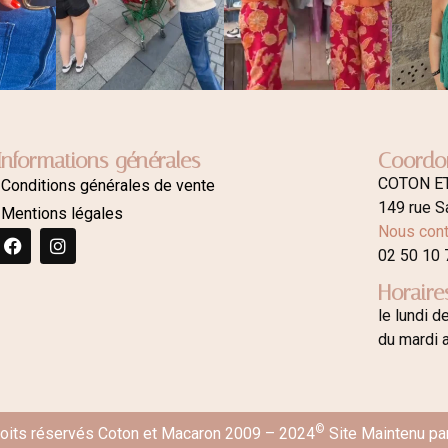
Informations générales
Coordo
COTON E
Conditions générales de vente
149 rue S
Mentions légales
Nous cont
02 50 10 
Horaire
le lundi d
du mardi 
©
roits réservés Coton et Macaron 2009 – 2024
Site Maintenu pa