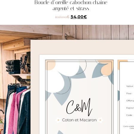
Boucle d’oreille cabochon chaine
argenté et strass
108,00
€
54,00
€