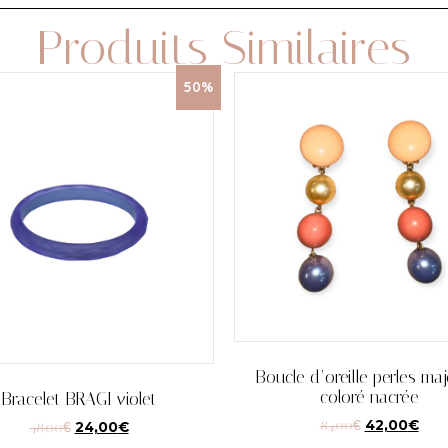
Produits Similaires
50%
Boucle d’oreille perles maj
coloré nacrée
Bracelet BRAGI violet
84,00
€
42,00
€
48,00
€
24,00
€