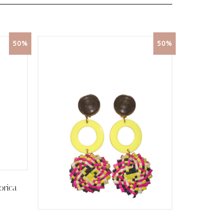
50%
50%
orica