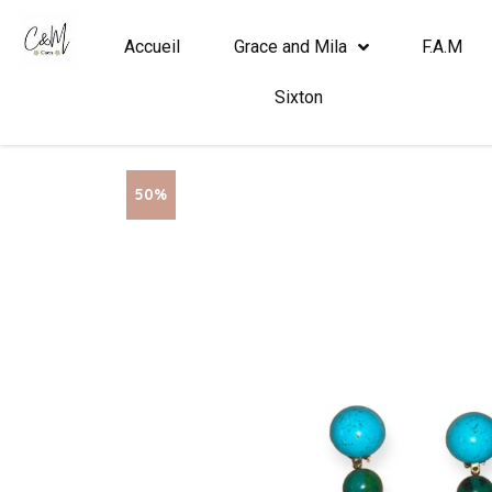
Accueil
Grace and Mila
F.A.M
Sixton
50%