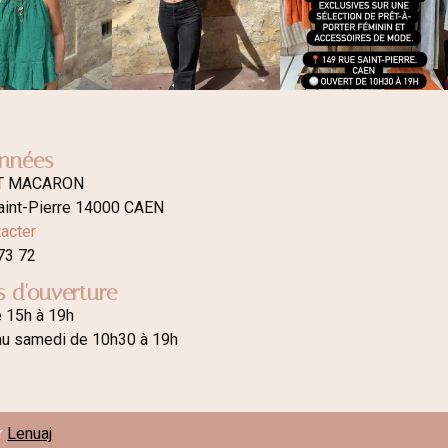
nnées
T MACARON
aint-Pierre 14000 CAEN
acter
73 72
s d'ouverture
e 15h à 19h
au samedi de 10h30 à 19h
r
Lenuaj