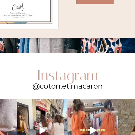
Instagram
@coton.et.macaron