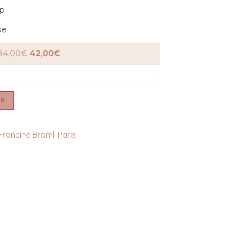
op
se
84,00
€
42,00
€
ER
Francine Bramli Paris